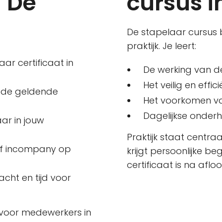
j De
cursus i
De stapelaar cursus 
praktijk. Je leert:
ar certificaat in
De werking van de 
Het veilig en effi
s de geldende
Het voorkomen va
Dagelijkse onderh
aar in jouw
Praktijk staat centraa
 of incompany op
krijgt persoonlijke be
certificaat is na aflo
cht en tijd voor
t voor medewerkers in