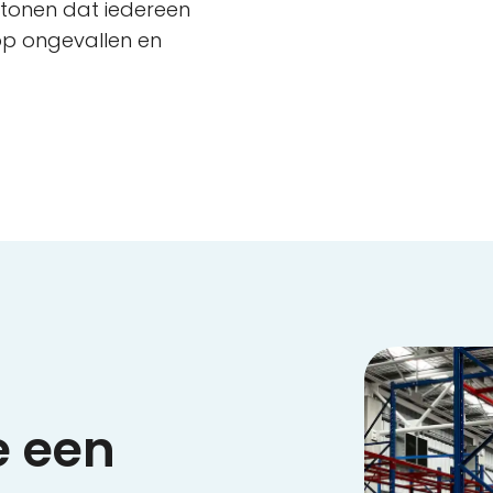
ntonen dat iedereen
o op ongevallen en
e een