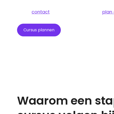
praktijkgericht aan de slag wil in de logistie
Neem
contact
op en schrijf je nu in of
plan 
Cursus plannen
Prijzen
Waarom een sta