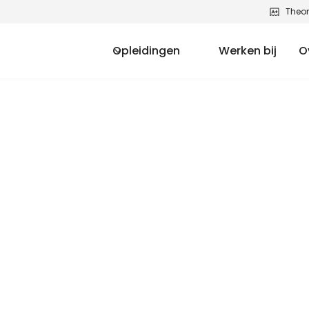
Theor
Opleidingen
Werken bij
O
ficaat in 1 dag
r en snel je certificaat behalen? Volg de
gen in Apeldoorn of of incompany op locatie
el certificaat waarmee je voldoet aan de
 Ideaal voor iedereen die snel en