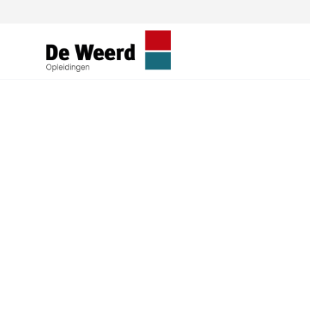
Stapelaar certi
Wil jij veilig leren werken met een stapelaa
stapelaar cursus bij De Weerd Rijopleidin
landelijk. In één dag behaal je een officie
eisen van jouw werkgever én de wetgeving.