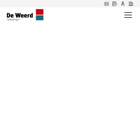
EPT certificaat in 1
dag bij De Weerd
Wil jij veilig en vakkundig leren werken met
een elektrische pallettruck (EPT)? Met de
EPT
cursus
van De Weerd Opleidingen behaal je
in één dag je EPT certificaat. Ideaal voor
iedereen die in de logistiek werkt en zijn
kennis snel wil vergroten. Onze
praktijkgerichte aanpak zorgt ervoor dat je