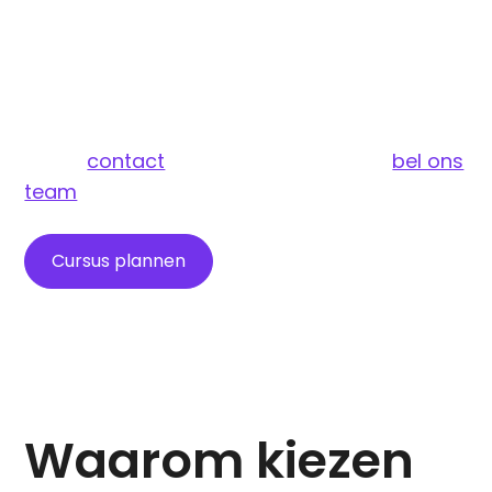
direct veilig en efficiënt aan de slag kunt, of
je nu beginner bent, of je vaardigheden wilt
opfrissen. Bekijk ons complete aanbod op
onze site.
Neem
contact
op en schrijf je nu in of
bel ons
team
Cursus plannen
Prijzen
Waarom kiezen