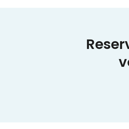
Reser
v