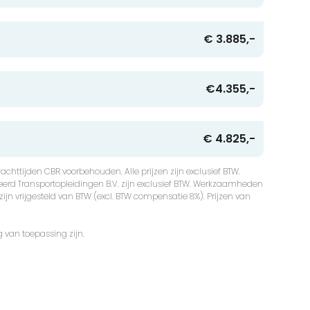
€ 3.885,-
€4.355,-
€ 4.825,-
chttijden CBR voorbehouden. Alle prijzen zijn exclusief BTW.
erd Transportopleidingen B.V. zijn exclusief BTW. Werkzaamheden
ijn vrijgesteld van BTW (excl. BTW compensatie 8%). Prijzen van
g van toepassing zijn.