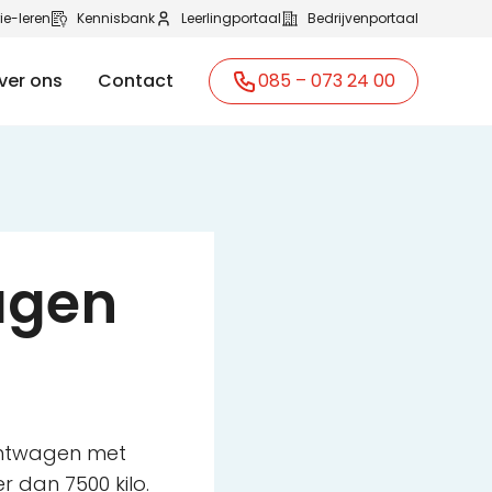
ie-leren
Kennisbank
Leerlingportaal
Bedrijvenportaal
ver ons
Contact
085 – 073 24 00
agen
rachtwagen met
dan 7500 kilo.