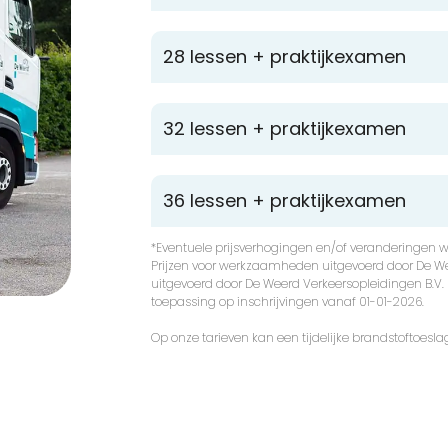
28 lessen + praktijkexamen
32 lessen + praktijkexamen
36 lessen + praktijkexamen
*Eventuele prijsverhogingen en/of veranderingen wa
Prijzen voor werkzaamheden uitgevoerd door De We
uitgevoerd door De Weerd Verkeersopleidingen B.V. z
toepassing op inschrijvingen vanaf 01-01-2026.
Op onze tarieven kan een tijdelijke brandstoftoesla