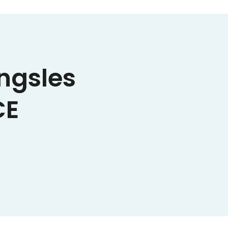
ngsles
CE