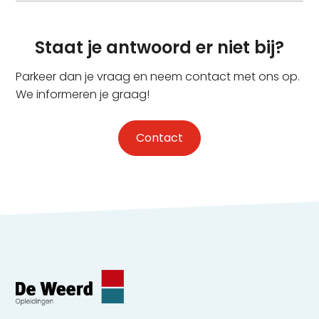
kennismakingsles. De lessen worden verdeeld over
De gezondheidsverklaring is 1 jaar geldig.
meerdere dagen over een periode van ca. 2 - 4
weken voor de examendatum.
Staat je antwoord er niet bij?
Parkeer dan je vraag en neem contact met ons op.
We informeren je graag!
Contact