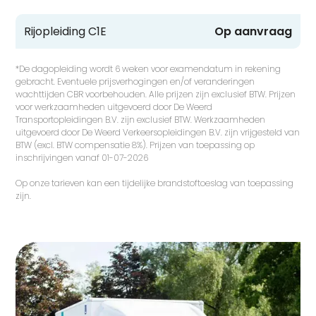
Rijopleiding C1E
Op aanvraag
*De dagopleiding wordt 6 weken voor examendatum in rekening
gebracht. Eventuele prijsverhogingen en/of veranderingen
wachttijden CBR voorbehouden. Alle prijzen zijn exclusief BTW. Prijzen
voor werkzaamheden uitgevoerd door De Weerd
Transportopleidingen B.V. zijn exclusief BTW. Werkzaamheden
uitgevoerd door De Weerd Verkeersopleidingen B.V. zijn vrijgesteld van
BTW (excl. BTW compensatie 8%). Prijzen van toepassing op
inschrijvingen vanaf 01-07-2026
Op onze tarieven kan een tijdelijke brandstoftoeslag van toepassing
zijn.