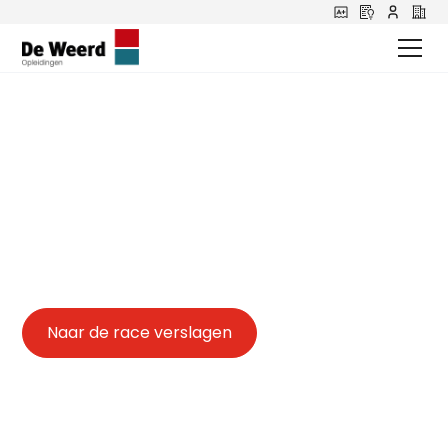
De Weerd Racing
🇳🇱 Joris van Hintum
🇳🇱 Jochem van Hintum
🏁 BMW 330i cup
Naar de race verslagen