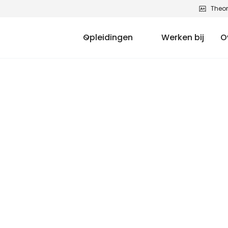
Theor
Opleidingen
Werken bij
O
g naar je rijbewijs
 met onze speedtheorie cursus en persoonlijk advi