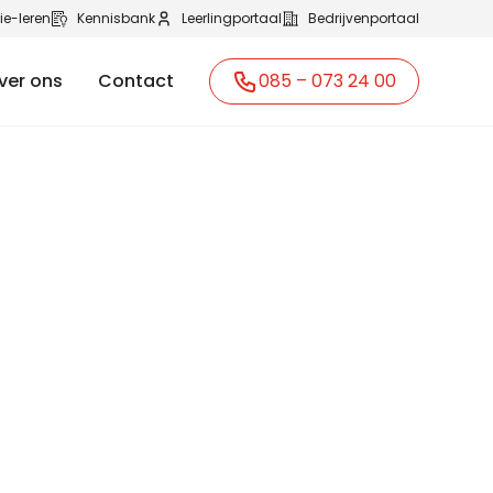
ie-leren
Kennisbank
Leerlingportaal
Bedrijvenportaal
ver ons
Contact
085 – 073 24 00
 halen bij
es ben je snel onderweg naar