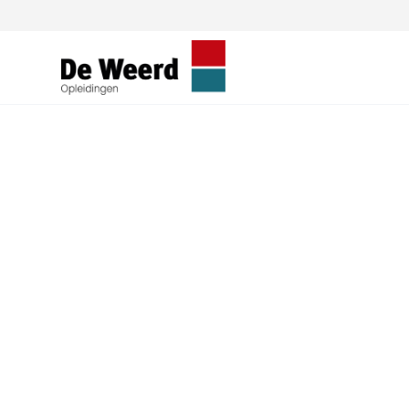
Start je we
De Weerd
Je rijbewijs halen bij De Weerd:
succes!