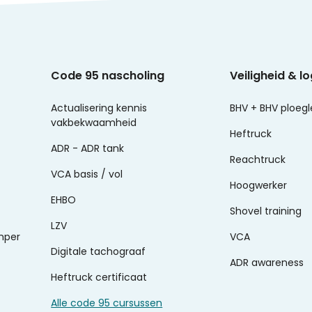
Code 95 nascholing
Veiligheid & lo
Actualisering kennis
BHV + BHV ploegl
vakbekwaamheid
Heftruck
ADR - ADR tank
Reachtruck
VCA basis / vol
Hoogwerker
EHBO
Shovel training
LZV
mper
VCA
Digitale tachograaf
ADR awareness
Heftruck certificaat
Alle code 95 cursussen