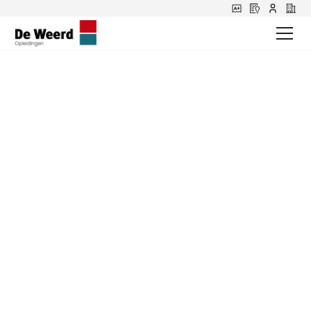
Theorie rijbewijs:
Alles wat je moet
weten om te slagen
Ontdek bij De Weerd hoe je snel je auto theorie kunt
halen. Leer met onze speedtheorie cursus en online
lessen. Plan een gratis kennismakingsles!