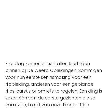
een geplande rijles, cursus of om iets te regelen.
Eén ding is zeker: het eerste gezicht dat ze vaak
zien, is dat van één van onze Front-office
medewerkers. Marjolein vertelt je meer over haar
werk.
Elke dag komen er tientallen leerlingen
binnen bij De Weerd Opleidingen. Sommigen
voor hun eerste kennismaking voor een
rijopleiding, anderen voor een geplande
rijles, cursus of om iets te regelen. Eén ding is
zeker: één van de eerste gezichten die ze
vaak zien, is dat van onze Front-office