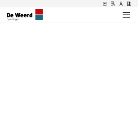
Marjolein over haar
werk als Front-
office medewerker
bij De Weerd
Elke dag komen er tientallen leerlingen binnen bij De
Weerd Opleidingen. Sommigen voor hun eerste
kennismaking voor een rijopleiding, anderen voor