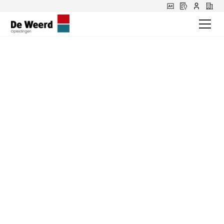
Janice over haar
werk als rij-
instructeur bij De
Weerd
In deze editie van collega aan het woord vertelt
Janice over haar werk bij de Weerd Opleidingen, de
opleiding tot rij-instructeur en waarom ze voor dit