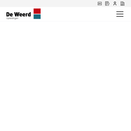
Haal op tijd je BE
rijbewijs voor de
zomervakantie
Wil jij deze zomer zorgeloos met de caravan op
vakantie? Begin dan op tijd met het behalen van je
BE rijbewijs. Reserveer een kennismakingsles en
bereid je goed voor op een veilige en ontspannen
vakantie. Zo kun je straks volop genieten van je