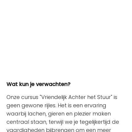
een uitdaging om kalm en vriendelijk te blijven.
Daarom zijn wij blij om onze gloednieuwe cursus te
introduceren: "Vriendelijk Achter het Stuur!" Deze
cursus is speciaal ontworpen om een glimlach op
je gezicht te toveren en positiviteit te verspreiden,
zelfs in de meest stressvolle verkeerssituaties.
Wat kun je verwachten?
Onze cursus "Vriendelijk Achter het Stuur" is
geen gewone rijles. Het is een ervaring
waarbij lachen, gieren en plezier maken
centraal staan, terwijl we je tegelijkertijd de
vaardigheden bijbrengen om een meer