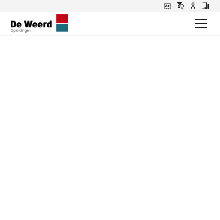
Cursus Vriendelijk
Achter het Stuur:
Een unieke
rijervaring begint
volgende week!
In de drukte van het dagelijkse verkeer is het soms