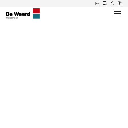
Belangrijke
vaardigheden voor
BHV'ers: de
handleiding
Wil je een BHV cursus organiseren voor jouw team
of afdeling? Een uitstekend idee, want BHV is
simpelweg onmisbaar voor bedrijven. Of je nu 1 of