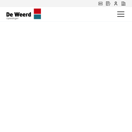
Bernard over zijn
werk als
rijinstructeur
Bij De Weerd draait het niet alleen om autorijden
leren, maar ook om persoonlijke begeleiding en
plezier tijdens de lessen. Onze collega Bernard
vertelt waarom hij rijinstructeur is geworden en wat
het werk voor hem zo mooi maakt.