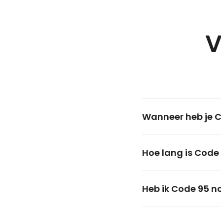
V
Wanneer heb je 
Code 95 is verplicht
Hoe lang is Code
(E), C (E), D1 (E), of D
De code is vijf jaar
Heb ik Code 95 no
Je hebt dan geen ba