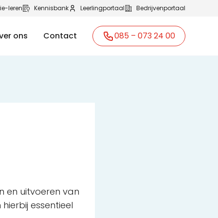
ie-leren
Kennisbank
Leerlingportaal
Bedrijvenportaal
ver ons
Contact
085 – 073 24 00
n en uitvoeren van
ierbij essentieel