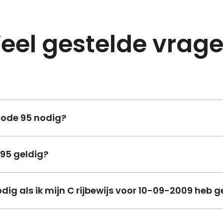
eel gestelde vrag
Code 95 nodig?
 voor het beroepsmatig besturen van een voertuig waarvoo
 95 geldig?
 (E) nodig is.
 geldig en kan verlengd worden door nascholing.
dig als ik mijn C rijbewijs voor 10-09-2009 heb 
siskwalificatie nodig. Dan kan je de Code 95 behalen do