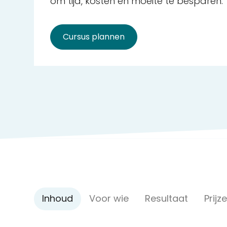
om tijd, kosten en moeite te besparen.
Cursus plannen
Inhoud
Voor wie
Resultaat
Prijz