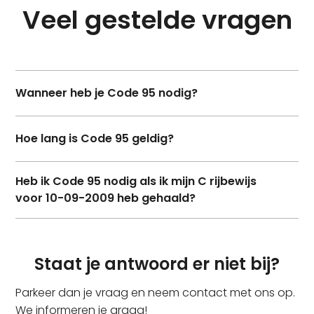
Veel gestelde vragen
Wanneer heb je Code 95 nodig?
Code 95 is verplicht voor het beroepsmatig
Hoe lang is Code 95 geldig?
besturen van een voertuig waarvoor een rijbewijs
C1 (E), C (E), D1 (E), of D (E) nodig is.
De code is vijf jaar geldig en kan verlengd worden
Heb ik Code 95 nodig als ik mijn C rijbewijs
door nascholing.
voor 10-09-2009 heb gehaald?
Je hebt dan geen basiskwalificatie nodig. Dan kan
je de Code 95 behalen door het volgen van 35 uur
Staat je antwoord er niet bij?
nascholing.
Parkeer dan je vraag en neem contact met ons op.
Om vanaf 10-09-2009 beroepschauffeur te blijven
We informeren je graag!