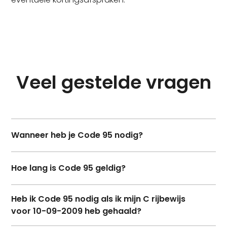
Veel gestelde vragen
Wanneer heb je Code 95 nodig?
Code 95 is verplicht voor het beroepsmatig
Hoe lang is Code 95 geldig?
besturen van een voertuig waarvoor een rijbewijs
C1 (E), C (E), D1 (E), of D (E) nodig is.
De code is vijf jaar geldig en kan verlengd worden
Heb ik Code 95 nodig als ik mijn C rijbewijs
door nascholing.
voor 10-09-2009 heb gehaald?