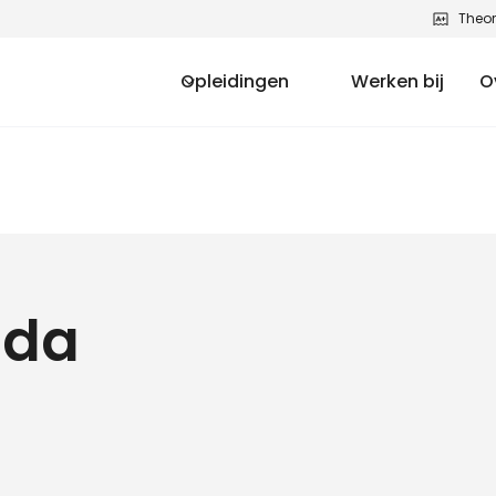
Theor
Opleidingen
Werken bij
O
nda